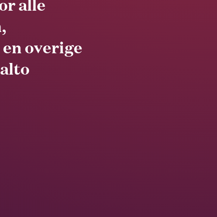
or alle
,
 en overige
ialto
.