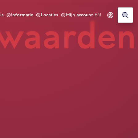
ls
Informatie
Locaties
Mijn account
EN
rwaarden