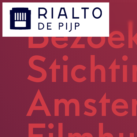
Bezoe
- Home pagina
Sticht
Amste