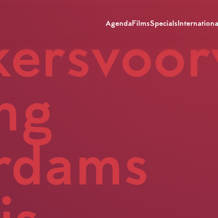
Agenda
Films
Specials
Internationa
kersvoo
ing
rdams