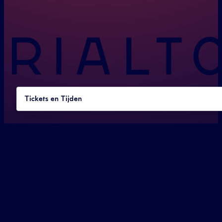
Tickets en Tijden
OPENINGSTIJDEN
Maandag t/m zondag
13:00 tot 01:00
ADRES & CONTACTGEGEVENS
Ceintuurbaan 338
1072GN Amsterdam
020 676 87 00