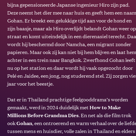
bijna gepensioneerde Japanse ingenieur Hiro zijn pad.
Deze neemt het dier mee naar huis en geeft hem een naam
Gohan. Er breekt een gelukkige tijd aan voor de hond en
zijn baasje, maar als Hiro overlijdt belandt Gohan weer o
straat en komt uiteindelijk in een dierenasiel terecht. Da
wordt hij beschermd door Namcha, een migrant zonder
papieren. Maar ook zij kan niet bij hem blijven en laat he
achter in een trein naar Bangkok. Zwerfhond Gohan leeft
nu op het station en daar wordt hij vaak opgezocht door
Pelé en Jaidee, een jong, nog studerend stel. Zij zorgen vie
jaar voor het beestje.
Dat er in Thailand prachtige feelgooddrama’s worden
gemaakt, werd in 2024 duidelijk met
How to Make
Millions Before Grandma Dies
. En net als die film trok
ook
Gohan
, een ontroerend en warm verhaal over de liefd
tussen mens en huisdier, volle zalen in Thailand en elders