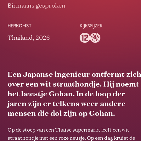
Birmaans gesproken
HERKOMST
KIJKWIJZER
Thailand, 2026
Een Japanse ingenieur ontfermt zic
over een wit straathondje. Hij noemt
het beestje Gohan. In de loop der
jaren zijn er telkens weer andere
mensen die dol zijn op Gohan.
Op de stoep van een Thaise supermarkt leeft een wit
straathondje met een roze neusje. Op een dag kruist de