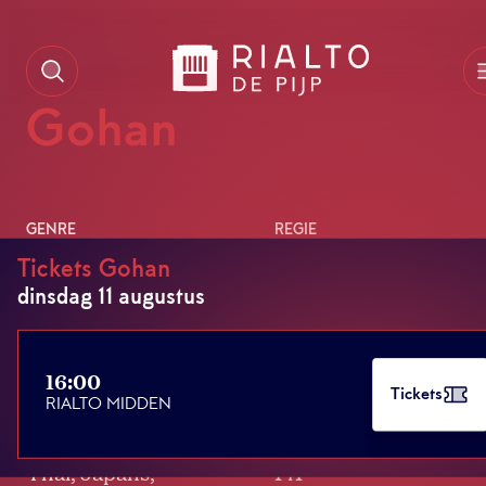
Gohan
GENRE
REGIE
Drama
Baz Poonpiriya,
Tickets Gohan
Chayanop
dinsdag 11 augustus
Boonprakob & Atta
Hemwadee
16:00
Tickets
RIALTO MIDDEN
TAAL
SPEELDUUR
Thai, Japans,
141